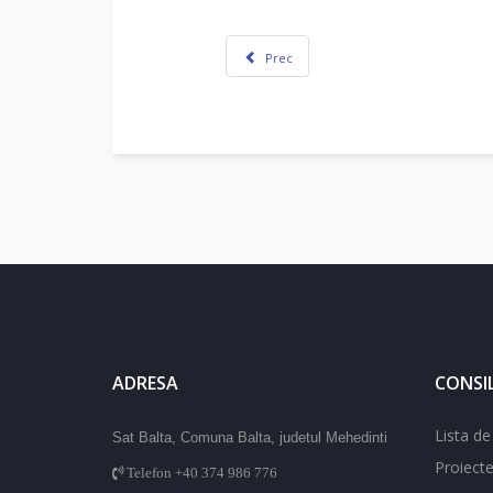
Prec
ADRESA
CONSIL
Lista de 
Sat Balta, Comuna Balta, judetul Mehedinti
Proiect
Telefon +40 374 986 776