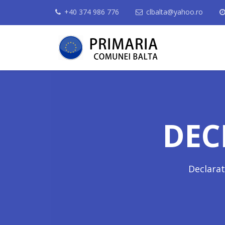
+40 374 986 776
clbalta@yahoo.ro
DEC
Declarati