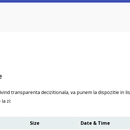
e
ivind transparenta decizitionala, va punem la dispozitie in lis
la zi:
Size
Date & Time