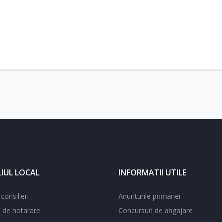
IUL LOCAL
INFORMATII UTILE
consilieri
Anunturile primariei
e de hotarare
Concursuri de angajare